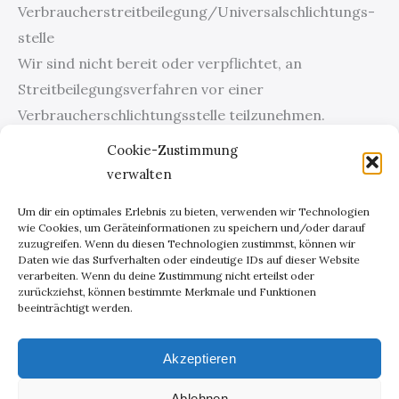
Verbraucher­streit­beilegung/Universal­schlichtungs­
stelle
Wir sind nicht bereit oder verpflichtet, an
Streitbeilegungsverfahren vor einer
Verbraucherschlichtungsstelle teilzunehmen.
Cookie-Zustimmung
Zentrale Kontaktstelle nach dem Digital Services Act
verwalten
– DSA (Verordnung (EU) 2022/265)
Unsere zentrale Kontaktstelle für Nutzer und
Um dir ein optimales Erlebnis zu bieten, verwenden wir Technologien
wie Cookies, um Geräteinformationen zu speichern und/oder darauf
Behörden nach Art. 11, 12 DSA erreichen Sie wie folgt:
zuzugreifen. Wenn du diesen Technologien zustimmst, können wir
Daten wie das Surfverhalten oder eindeutige IDs auf dieser Website
E-Mail: mail@frenke.online
verarbeiten. Wenn du deine Zustimmung nicht erteilst oder
zurückziehst, können bestimmte Merkmale und Funktionen
beeinträchtigt werden.
Die für den Kontakt zur Verfügung stehenden
Sprachen sind: Deutsch, Englisch.
Akzeptieren
Ablehnen